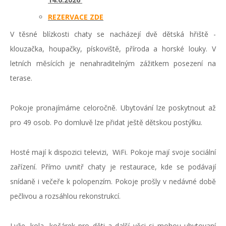
REZERVACE ZDE
V těsné blízkosti chaty se nacházejí dvě dětská hřiště -
klouzačka, houpačky, pískoviště, příroda a horské louky. V
letních měsících je nenahraditelným zážitkem posezení na
terase.
Pokoje pronajímáme celoročně. Ubytování lze poskytnout až
pro 49 osob.
Po domluvě lze přidat ještě dětskou postýlku.
Hosté mají k dispozici televizi, WiFi. Pokoje mají svoje sociální
zařízení. Přímo uvnitř chaty je restaurace, kde se podávají
snídaně i večeře k polopenzím. Pokoje prošly v nedávné době
pečlivou a rozsáhlou rekonstrukcí.
Lyže, kola, kočárek pro děti a další věci si mohou ubytovaní