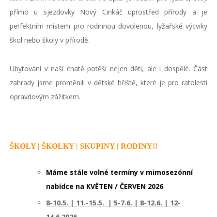
přímo u sjezdovky Nový Cinkáč uprostřed přírody a je
perfektním místem pro rodinnou dovolenou, lyžařské výcviky
škol nebo školy v přírodě.
Ubytování v naší chatě potěší nejen děti, ale i dospělé. Část
zahrady jsme proměnili v dětské hřiště, které je pro ratolesti
opravdovým zážitkem.
ŠKOLY | ŠKOLKY | SKUPINY | RODINY!!
Máme stále volné termíny v mimosezónní
nabídce na KVĚTEN / ČERVEN 2026
8-10.5. | 11.-15.5. | 5-7.6. | 8-12.6. | 12-
14.6.2026