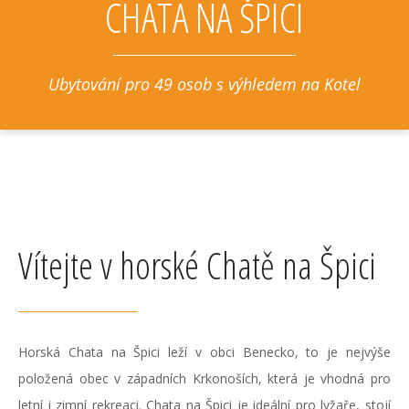
CHATA NA ŠPICI
Ubytování pro 49 osob s výhledem na Kotel
Vítejte v horské Chatě na Špici
Horská Chata na Špici leží v obci Benecko, to je nejvýše
položená obec v západních Krkonoších, která je vhodná pro
letní i zimní rekreaci. Chata na Špici je ideální pro lyžaře, stojí